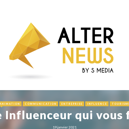
ANIMATION
COMMUNICATION
ENTREPRISE
INFLUENCE
TOURISM
Influenceur qui vous 
19 janvier 2021