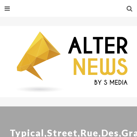
Typical,Street,Rue,Des,G