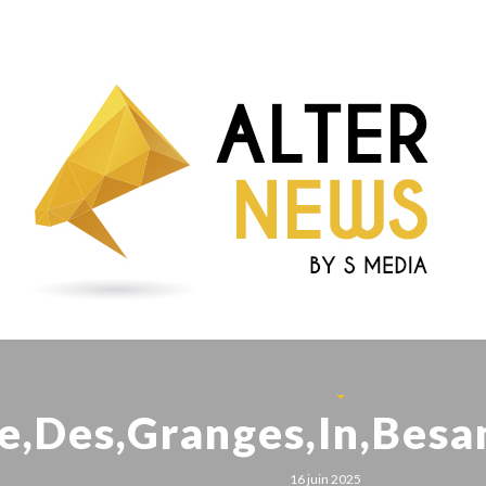
ue,Des,Granges,In,Bes
16 juin 2025