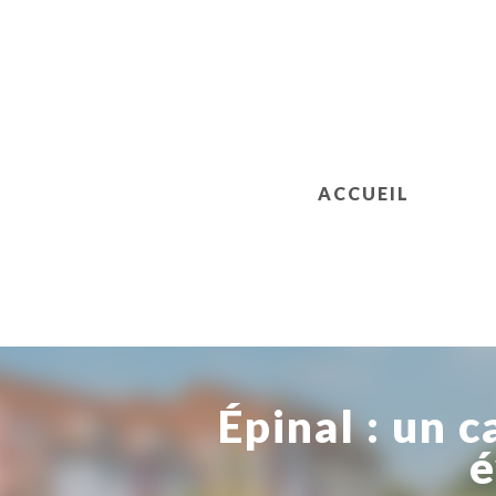
ACCUEIL
Épinal : un 
é