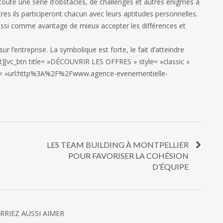
 toute une série d’obstacles, de challenges et autres énigmes à
tres ils participeront chacun avec leurs aptitudes personnelles.
a aussi comme avantage de mieux accepter les différences et
 l’entreprise. La symbolique est forte, le fait d’atteindre
xt][vc_btn title= »DÉCOUVRIR LES OFFRES » style= »classic »
link= »url:http%3A%2F%2Fwww.agence-evenementielle-
LES TEAM BUILDING À MONTPELLIER
POUR FAVORISER LA COHÉSION
D’ÉQUIPE
RRIEZ AUSSI AIMER