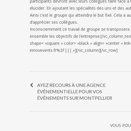
participants devront avec leurs collègues faire face à
élucider. En ajoutant les spécialités des uns et des au
Ainsi c’est le groupe qui atteindra le but fixé. Cela 
d’apprécier ses collègues.
Inconsciemment ce travail de groupe se transposera sur
ensemble les objectifs de l’entreprise.[/vc_column_te
shape= »square » color= »black » align= »center » 
innovevents.fr%2F||| »][/vc_column][/vc_row]
AYEZ RECOURS À UNE AGENCE
ÉVÉNEMENTIELLE POUR VOS
ÉVÉNEMENTS SUR MONTPELLIER
VOUS POU