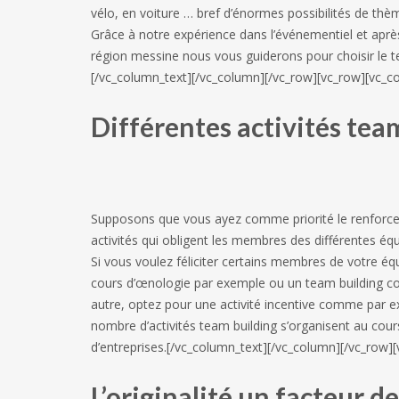
vélo, en voiture … bref d’énormes possibilités de thèm
Grâce à notre expérience dans l’événementiel et apr
région messine nous vous guiderons pour choisir le t
[/vc_column_text][/vc_column][/vc_row][vc_row][vc_c
Différentes activités tea
Supposons que vous ayez comme priorité le renforce
activités qui obligent les membres des différentes éq
Si vous voulez féliciter certains membres de votre éq
cours d’œnologie par exemple ou un team building cour
autre, optez pour une activité incentive comme par ex
nombre d’activités team building s’organisent au cour
d’entreprises.[/vc_column_text][/vc_column][/vc_row]
L’originalité un facteur 