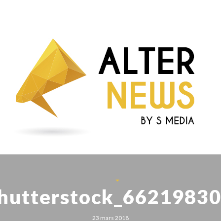
hutterstock_6621983
23 mars 2018