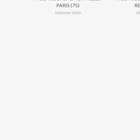
PARIS (75)
RE
14 janvier 2020
13